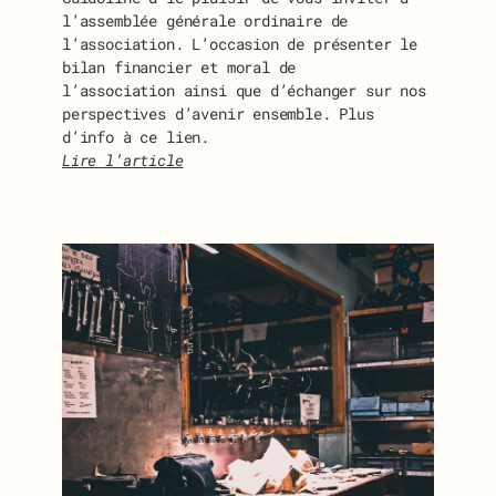
l’assemblée générale ordinaire de
l’association. L’occasion de présenter le
bilan financier et moral de
l’association ainsi que d’échanger sur nos
perspectives d’avenir ensemble. Plus
d’info à ce lien.
Lire l’article
:
I
N
V
I
T
A
T
I
O
N
À
L
’