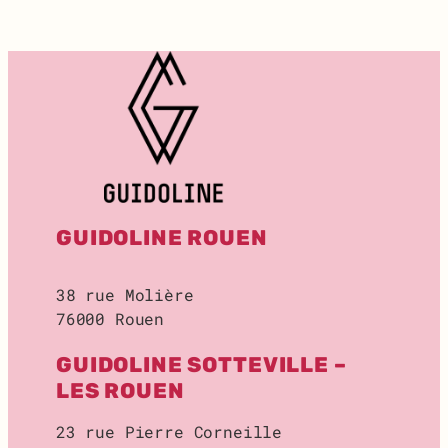
T
:
R
E
C
H
E
R
C
H
E
GUIDOLINE ROUEN
D
E
L
38 rue Molière
O
76000 Rouen
C
A
GUIDOLINE SOTTEVILLE –
L
D
LES ROUEN
E
S
23 rue Pierre Corneille
T