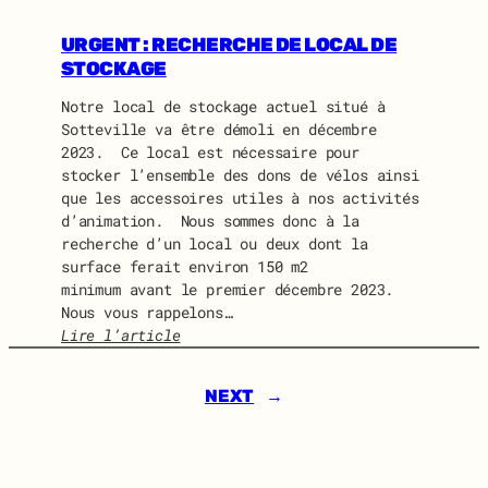
I
U
D
I
URGENT : RECHERCHE DE LOCAL DE
O
D
STOCKAGE
L
O
I
Notre local de stockage actuel situé à
N
N
Sotteville va être démoli en décembre
E
E
2023. Ce local est nécessaire pour
W
stocker l’ensemble des dons de vélos ainsi
S
que les accessoires utiles à nos activités
J
d’animation. Nous sommes donc à la
U
recherche d’un local ou deux dont la
I
surface ferait environ 150 m2
L
minimum avant le premier décembre 2023.
L
Nous vous rappelons…
E
Lire l’article
T
:
2
U
0
NEXT
→
R
2
G
4
E
N