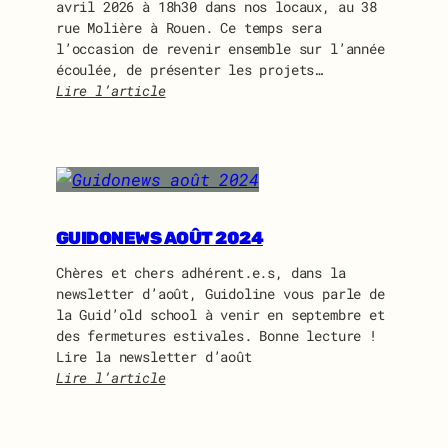
avril 2026 à 18h30 dans nos locaux, au 38
rue Molière à Rouen. Ce temps sera
l’occasion de revenir ensemble sur l’année
écoulée, de présenter les projets…
Lire l’article
:
A
s
s
e
m
b
GUIDONEWS AOÛT 2024
l
Chères et chers adhérent.e.s, dans la
é
newsletter d’août, Guidoline vous parle de
e
la Guid’old school à venir en septembre et
G
des fermetures estivales. Bonne lecture !
é
Lire la newsletter d’août
n
Lire l’article
é
:
r
G
a
u
l