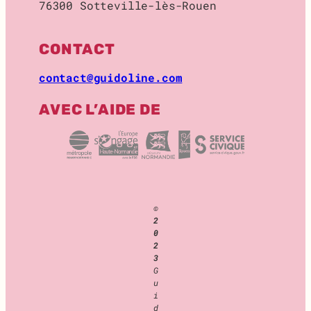
76300 Sotteville-lès-Rouen
O
C
K
CONTACT
A
G
contact@guidoline.com
E
AVEC L’AIDE DE
©
2
0
2
3
G
u
i
d