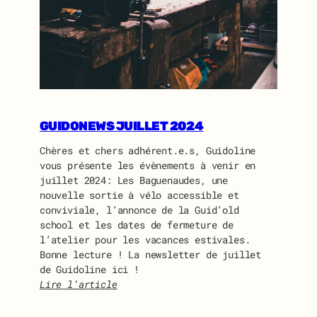
A
S
S
E
M
B
L
É
GUIDONEWS JUILLET 2024
E
G
Chères et chers adhérent.e.s, Guidoline
É
vous présente les évènements à venir en
N
juillet 2024: Les Baguenaudes, une
É
nouvelle sortie à vélo accessible et
R
conviviale, l’annonce de la Guid’old
A
school et les dates de fermeture de
L
l’atelier pour les vacances estivales.
E
Bonne lecture ! La newsletter de juillet
D
de Guidoline ici !
E
Lire l’article
G
:
U
G