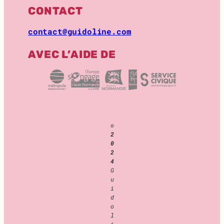
CONTACT
contact@guidoline.com
AVEC L’AIDE DE
©
2
0
2
4
G
u
i
d
o
l