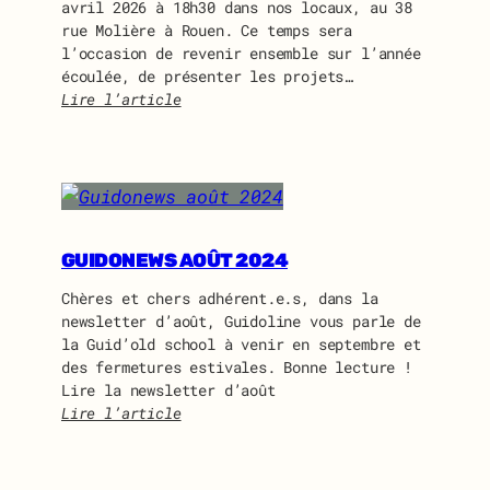
avril 2026 à 18h30 dans nos locaux, au 38
rue Molière à Rouen. Ce temps sera
l’occasion de revenir ensemble sur l’année
écoulée, de présenter les projets…
Lire l’article
:
A
s
s
e
m
b
GUIDONEWS AOÛT 2024
l
Chères et chers adhérent.e.s, dans la
é
newsletter d’août, Guidoline vous parle de
e
la Guid’old school à venir en septembre et
G
des fermetures estivales. Bonne lecture !
é
Lire la newsletter d’août
n
Lire l’article
é
:
r
G
a
u
l