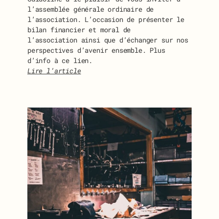
l’assemblée générale ordinaire de
l’association. L’occasion de présenter le
bilan financier et moral de
l’association ainsi que d’échanger sur nos
perspectives d’avenir ensemble. Plus
d’info à ce lien.
Lire l’article
:
I
N
V
I
T
A
T
I
O
N
À
L
’