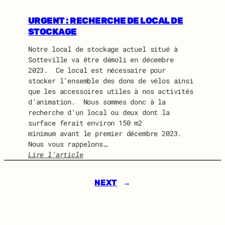
I
U
D
I
URGENT : RECHERCHE DE LOCAL DE
O
D
STOCKAGE
L
O
I
Notre local de stockage actuel situé à
N
N
Sotteville va être démoli en décembre
E
E
2023. Ce local est nécessaire pour
W
stocker l’ensemble des dons de vélos ainsi
S
que les accessoires utiles à nos activités
J
d’animation. Nous sommes donc à la
U
recherche d’un local ou deux dont la
I
surface ferait environ 150 m2
L
minimum avant le premier décembre 2023.
L
Nous vous rappelons…
E
Lire l’article
T
:
2
U
0
NEXT
→
R
2
G
4
E
N