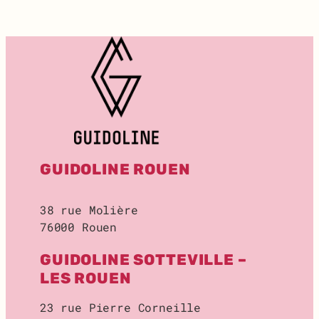
T
:
R
E
C
H
E
R
C
H
E
GUIDOLINE ROUEN
D
E
L
38 rue Molière
O
76000 Rouen
C
A
GUIDOLINE SOTTEVILLE –
L
D
LES ROUEN
E
S
23 rue Pierre Corneille
T