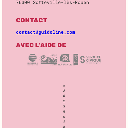
76300 Sotteville-lès-Rouen
O
C
K
CONTACT
A
G
contact@guidoline.com
E
AVEC L’AIDE DE
©
2
0
2
3
G
u
i
d