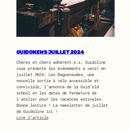
A
S
S
E
M
B
L
É
GUIDONEWS JUILLET 2024
E
G
Chères et chers adhérent.e.s, Guidoline
É
vous présente les évènements à venir en
N
juillet 2024: Les Baguenaudes, une
É
nouvelle sortie à vélo accessible et
R
conviviale, l’annonce de la Guid’old
A
school et les dates de fermeture de
L
l’atelier pour les vacances estivales.
E
Bonne lecture ! La newsletter de juillet
D
de Guidoline ici !
E
Lire l’article
G
:
U
G