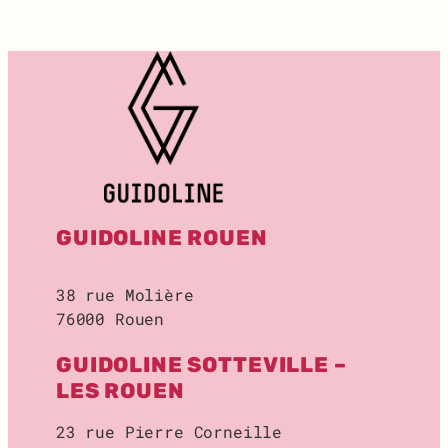
T
:
R
E
C
H
E
R
C
H
E
GUIDOLINE ROUEN
D
E
L
38 rue Molière
O
76000 Rouen
C
A
GUIDOLINE SOTTEVILLE –
L
D
LES ROUEN
E
S
23 rue Pierre Corneille
T