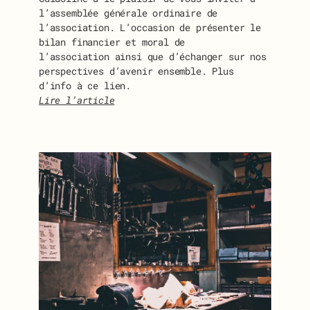
l’assemblée générale ordinaire de
l’association. L’occasion de présenter le
bilan financier et moral de
l’association ainsi que d’échanger sur nos
perspectives d’avenir ensemble. Plus
d’info à ce lien.
Lire l’article
:
I
N
V
I
T
A
T
I
O
N
À
L
’