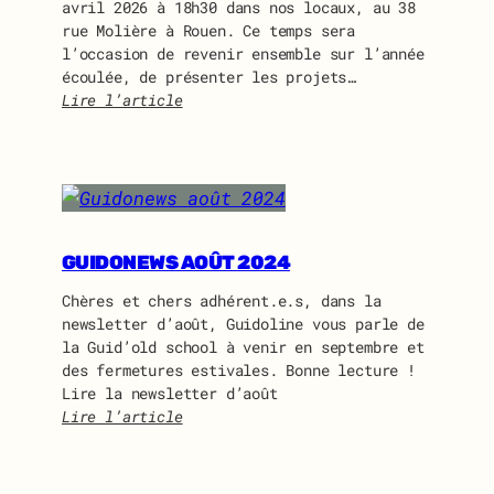
avril 2026 à 18h30 dans nos locaux, au 38
rue Molière à Rouen. Ce temps sera
l’occasion de revenir ensemble sur l’année
écoulée, de présenter les projets…
Lire l’article
:
A
s
s
e
m
b
GUIDONEWS AOÛT 2024
l
Chères et chers adhérent.e.s, dans la
é
newsletter d’août, Guidoline vous parle de
e
la Guid’old school à venir en septembre et
G
des fermetures estivales. Bonne lecture !
é
Lire la newsletter d’août
n
Lire l’article
é
:
r
G
a
u
l