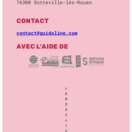
76300 Sotteville-lès-Rouen
O
C
K
CONTACT
A
G
contact@guidoline.com
E
AVEC L’AIDE DE
©
2
0
2
3
G
u
i
d