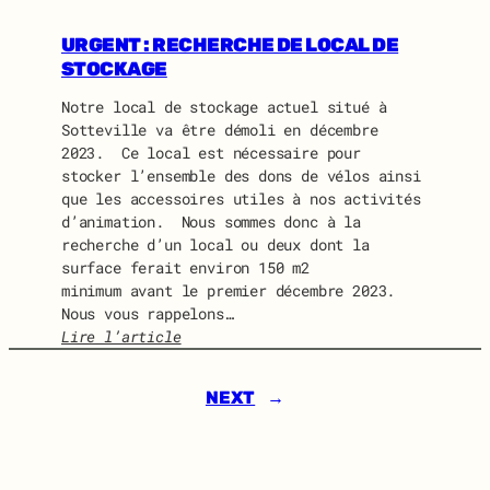
I
U
D
I
URGENT : RECHERCHE DE LOCAL DE
O
D
STOCKAGE
L
O
I
Notre local de stockage actuel situé à
N
N
Sotteville va être démoli en décembre
E
E
2023. Ce local est nécessaire pour
W
stocker l’ensemble des dons de vélos ainsi
S
que les accessoires utiles à nos activités
J
d’animation. Nous sommes donc à la
U
recherche d’un local ou deux dont la
I
surface ferait environ 150 m2
L
minimum avant le premier décembre 2023.
L
Nous vous rappelons…
E
Lire l’article
T
:
2
U
0
NEXT
→
R
2
G
4
E
N