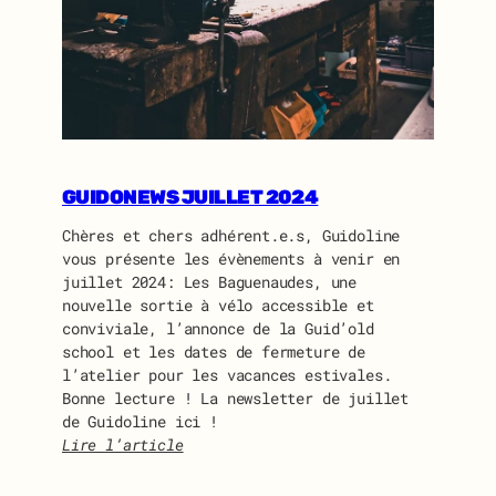
A
S
S
E
M
B
L
É
GUIDONEWS JUILLET 2024
E
G
Chères et chers adhérent.e.s, Guidoline
É
vous présente les évènements à venir en
N
juillet 2024: Les Baguenaudes, une
É
nouvelle sortie à vélo accessible et
R
conviviale, l’annonce de la Guid’old
A
school et les dates de fermeture de
L
l’atelier pour les vacances estivales.
E
Bonne lecture ! La newsletter de juillet
D
de Guidoline ici !
E
Lire l’article
G
:
U
G