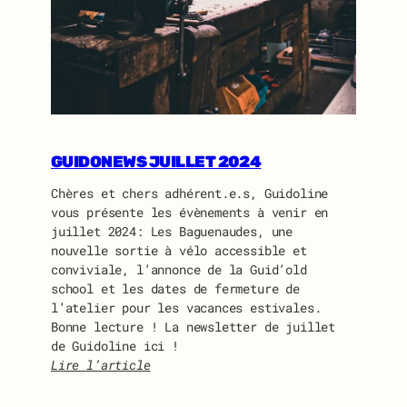
A
S
S
E
M
B
L
É
GUIDONEWS JUILLET 2024
E
G
Chères et chers adhérent.e.s, Guidoline
É
vous présente les évènements à venir en
N
juillet 2024: Les Baguenaudes, une
É
nouvelle sortie à vélo accessible et
R
conviviale, l’annonce de la Guid’old
A
school et les dates de fermeture de
L
l’atelier pour les vacances estivales.
E
Bonne lecture ! La newsletter de juillet
D
de Guidoline ici !
E
Lire l’article
G
:
U
G