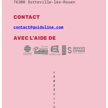
76300 Sotteville-lès-Rouen
O
C
K
CONTACT
A
G
contact@guidoline.com
E
AVEC L’AIDE DE
©
2
0
2
3
G
u
i
d