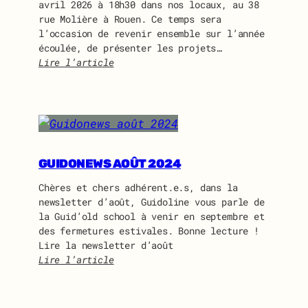
avril 2026 à 18h30 dans nos locaux, au 38
rue Molière à Rouen. Ce temps sera
l’occasion de revenir ensemble sur l’année
écoulée, de présenter les projets…
Lire l’article
:
A
s
s
e
m
b
GUIDONEWS AOÛT 2024
l
Chères et chers adhérent.e.s, dans la
é
newsletter d’août, Guidoline vous parle de
e
la Guid’old school à venir en septembre et
G
des fermetures estivales. Bonne lecture !
é
Lire la newsletter d’août
n
Lire l’article
é
:
r
G
a
u
l