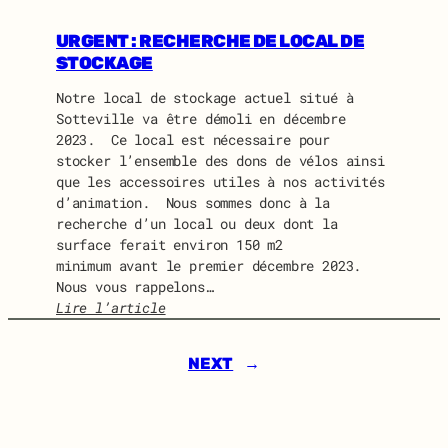
I
U
D
I
URGENT : RECHERCHE DE LOCAL DE
O
D
STOCKAGE
L
O
I
Notre local de stockage actuel situé à
N
N
Sotteville va être démoli en décembre
E
E
2023. Ce local est nécessaire pour
W
stocker l’ensemble des dons de vélos ainsi
S
que les accessoires utiles à nos activités
J
d’animation. Nous sommes donc à la
U
recherche d’un local ou deux dont la
I
surface ferait environ 150 m2
L
minimum avant le premier décembre 2023.
L
Nous vous rappelons…
E
Lire l’article
T
:
2
U
0
NEXT
→
R
2
G
4
E
N