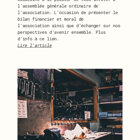
l’assemblée générale ordinaire de
l’association. L’occasion de présenter le
bilan financier et moral de
l’association ainsi que d’échanger sur nos
perspectives d’avenir ensemble. Plus
d’info à ce lien.
Lire l’article
:
I
N
V
I
T
A
T
I
O
N
À
L
’