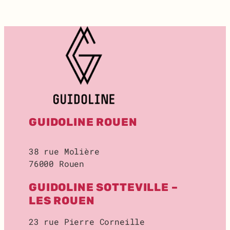
T
:
R
E
C
H
E
R
C
H
E
GUIDOLINE ROUEN
D
E
L
38 rue Molière
O
76000 Rouen
C
A
GUIDOLINE SOTTEVILLE –
L
D
LES ROUEN
E
S
23 rue Pierre Corneille
T