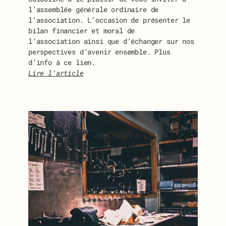
l’assemblée générale ordinaire de
l’association. L’occasion de présenter le
bilan financier et moral de
l’association ainsi que d’échanger sur nos
perspectives d’avenir ensemble. Plus
d’info à ce lien.
Lire l’article
:
I
N
V
I
T
A
T
I
O
N
À
L
’