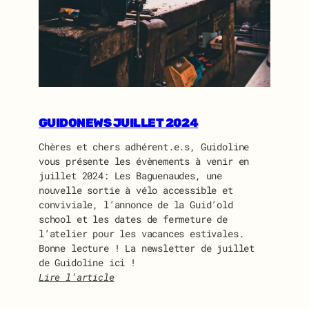
A
S
S
E
M
B
L
É
GUIDONEWS JUILLET 2024
E
G
Chères et chers adhérent.e.s, Guidoline
É
vous présente les évènements à venir en
N
juillet 2024: Les Baguenaudes, une
É
nouvelle sortie à vélo accessible et
R
conviviale, l’annonce de la Guid’old
A
school et les dates de fermeture de
L
l’atelier pour les vacances estivales.
E
Bonne lecture ! La newsletter de juillet
D
de Guidoline ici !
E
Lire l’article
G
:
U
G