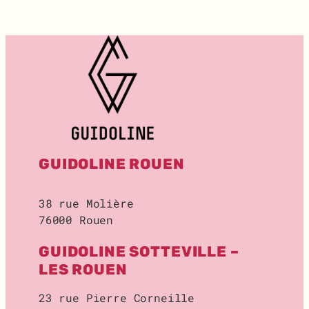
T
:
R
E
C
H
E
R
C
H
E
GUIDOLINE ROUEN
D
E
L
38 rue Molière
O
76000 Rouen
C
A
GUIDOLINE SOTTEVILLE –
L
D
LES ROUEN
E
S
23 rue Pierre Corneille
T