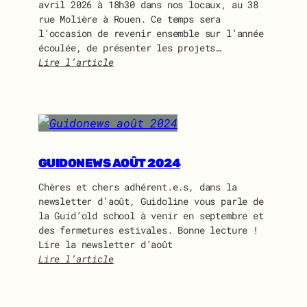
avril 2026 à 18h30 dans nos locaux, au 38
rue Molière à Rouen. Ce temps sera
l’occasion de revenir ensemble sur l’année
écoulée, de présenter les projets…
Lire l’article
:
A
s
s
e
m
b
GUIDONEWS AOÛT 2024
l
Chères et chers adhérent.e.s, dans la
é
newsletter d’août, Guidoline vous parle de
e
la Guid’old school à venir en septembre et
G
des fermetures estivales. Bonne lecture !
é
Lire la newsletter d’août
n
Lire l’article
é
:
r
G
a
u
l