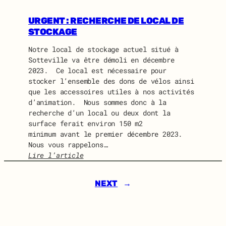
I
U
D
I
URGENT : RECHERCHE DE LOCAL DE
O
D
STOCKAGE
L
O
I
Notre local de stockage actuel situé à
N
N
Sotteville va être démoli en décembre
E
E
2023. Ce local est nécessaire pour
W
stocker l’ensemble des dons de vélos ainsi
S
que les accessoires utiles à nos activités
J
d’animation. Nous sommes donc à la
U
recherche d’un local ou deux dont la
I
surface ferait environ 150 m2
L
minimum avant le premier décembre 2023.
L
Nous vous rappelons…
E
Lire l’article
T
:
2
U
0
NEXT
→
R
2
G
4
E
N