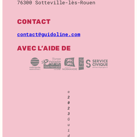
76300 Sotteville-lès-Rouen
O
C
K
CONTACT
A
G
contact@guidoline.com
E
AVEC L’AIDE DE
©
2
0
2
3
G
u
i
d