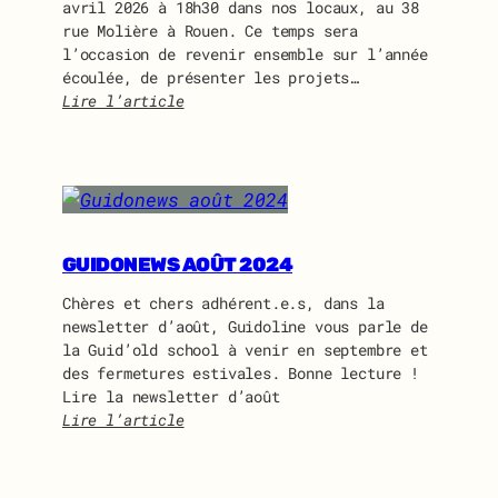
avril 2026 à 18h30 dans nos locaux, au 38
rue Molière à Rouen. Ce temps sera
l’occasion de revenir ensemble sur l’année
écoulée, de présenter les projets…
Lire l’article
:
A
s
s
e
m
b
GUIDONEWS AOÛT 2024
l
Chères et chers adhérent.e.s, dans la
é
newsletter d’août, Guidoline vous parle de
e
la Guid’old school à venir en septembre et
G
des fermetures estivales. Bonne lecture !
é
Lire la newsletter d’août
n
Lire l’article
é
:
r
G
a
u
l