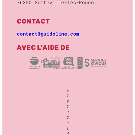
76300 Sotteville-lès-Rouen
O
C
K
CONTACT
A
G
contact@guidoline.com
E
AVEC L’AIDE DE
©
2
0
2
3
G
u
i
d