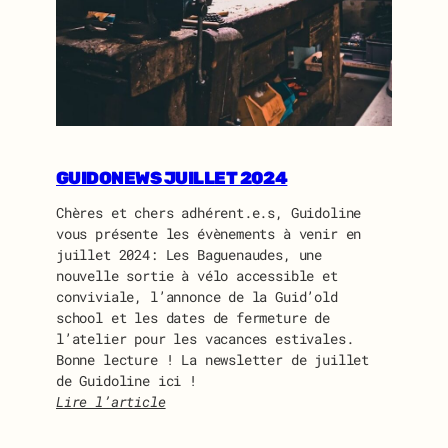
A
S
S
E
M
B
L
É
GUIDONEWS JUILLET 2024
E
G
Chères et chers adhérent.e.s, Guidoline
É
vous présente les évènements à venir en
N
juillet 2024: Les Baguenaudes, une
É
nouvelle sortie à vélo accessible et
R
conviviale, l’annonce de la Guid’old
A
school et les dates de fermeture de
L
l’atelier pour les vacances estivales.
E
Bonne lecture ! La newsletter de juillet
D
de Guidoline ici !
E
Lire l’article
G
:
U
G