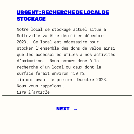
I
U
D
I
URGENT : RECHERCHE DE LOCAL DE
O
D
STOCKAGE
L
O
I
Notre local de stockage actuel situé à
N
N
Sotteville va être démoli en décembre
E
E
2023. Ce local est nécessaire pour
W
stocker l’ensemble des dons de vélos ainsi
S
que les accessoires utiles à nos activités
J
d’animation. Nous sommes donc à la
U
recherche d’un local ou deux dont la
I
surface ferait environ 150 m2
L
minimum avant le premier décembre 2023.
L
Nous vous rappelons…
E
Lire l’article
T
:
2
U
0
NEXT
→
R
2
G
4
E
N