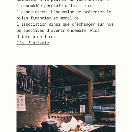
l’assemblée générale ordinaire de
l’association. L’occasion de présenter le
bilan financier et moral de
l’association ainsi que d’échanger sur nos
perspectives d’avenir ensemble. Plus
d’info à ce lien.
Lire l’article
:
I
N
V
I
T
A
T
I
O
N
À
L
’