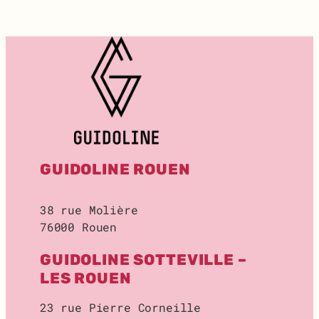
T
:
R
E
C
H
E
R
C
H
E
GUIDOLINE ROUEN
D
E
L
38 rue Molière
O
76000 Rouen
C
A
GUIDOLINE SOTTEVILLE –
L
D
LES ROUEN
E
S
23 rue Pierre Corneille
T