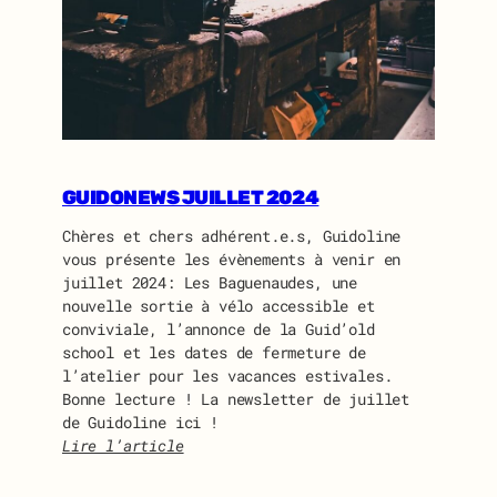
A
S
S
E
M
B
L
É
GUIDONEWS JUILLET 2024
E
G
Chères et chers adhérent.e.s, Guidoline
É
vous présente les évènements à venir en
N
juillet 2024: Les Baguenaudes, une
É
nouvelle sortie à vélo accessible et
R
conviviale, l’annonce de la Guid’old
A
school et les dates de fermeture de
L
l’atelier pour les vacances estivales.
E
Bonne lecture ! La newsletter de juillet
D
de Guidoline ici !
E
Lire l’article
G
:
U
G