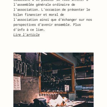
l’assemblée générale ordinaire de
l’association. L’occasion de présenter le
bilan financier et moral de
l’association ainsi que d’échanger sur nos
perspectives d’avenir ensemble. Plus
d’info à ce lien.
Lire l’article
:
I
N
V
I
T
A
T
I
O
N
À
L
’