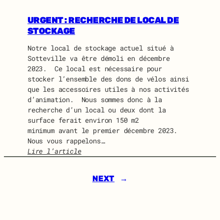
I
U
D
I
URGENT : RECHERCHE DE LOCAL DE
O
D
STOCKAGE
L
O
I
Notre local de stockage actuel situé à
N
N
Sotteville va être démoli en décembre
E
E
2023. Ce local est nécessaire pour
W
stocker l’ensemble des dons de vélos ainsi
S
que les accessoires utiles à nos activités
J
d’animation. Nous sommes donc à la
U
recherche d’un local ou deux dont la
I
surface ferait environ 150 m2
L
minimum avant le premier décembre 2023.
L
Nous vous rappelons…
E
Lire l’article
T
:
2
U
0
NEXT
→
R
2
G
4
E
N