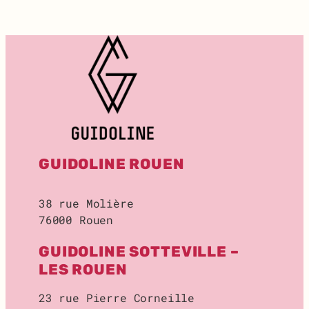
T
:
R
E
C
H
E
R
C
H
E
GUIDOLINE ROUEN
D
E
L
38 rue Molière
O
76000 Rouen
C
A
GUIDOLINE SOTTEVILLE –
L
D
LES ROUEN
E
S
23 rue Pierre Corneille
T