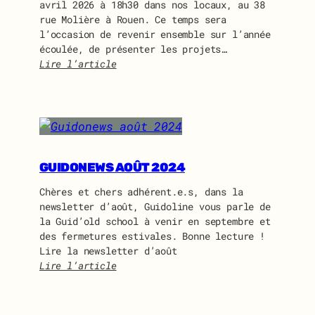
avril 2026 à 18h30 dans nos locaux, au 38
rue Molière à Rouen. Ce temps sera
l’occasion de revenir ensemble sur l’année
écoulée, de présenter les projets…
Lire l’article
:
A
s
s
e
m
b
GUIDONEWS AOÛT 2024
l
Chères et chers adhérent.e.s, dans la
é
newsletter d’août, Guidoline vous parle de
e
la Guid’old school à venir en septembre et
G
des fermetures estivales. Bonne lecture !
é
Lire la newsletter d’août
n
Lire l’article
é
:
r
G
a
u
l