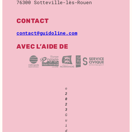
76300 Sotteville-lès-Rouen
O
C
K
CONTACT
A
G
contact@guidoline.com
E
AVEC L’AIDE DE
©
2
0
2
3
G
u
i
d