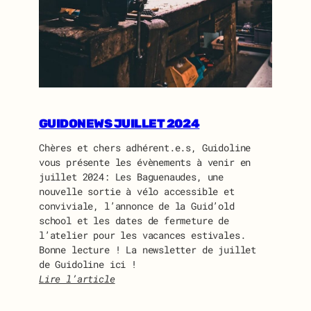
A
S
S
E
M
B
L
É
GUIDONEWS JUILLET 2024
E
G
Chères et chers adhérent.e.s, Guidoline
É
vous présente les évènements à venir en
N
juillet 2024: Les Baguenaudes, une
É
nouvelle sortie à vélo accessible et
R
conviviale, l’annonce de la Guid’old
A
school et les dates de fermeture de
L
l’atelier pour les vacances estivales.
E
Bonne lecture ! La newsletter de juillet
D
de Guidoline ici !
E
Lire l’article
G
:
U
G