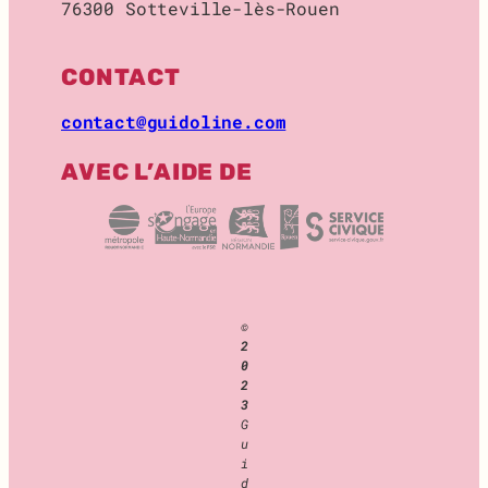
76300 Sotteville-lès-Rouen
O
C
K
CONTACT
A
G
contact@guidoline.com
E
AVEC L’AIDE DE
©
2
0
2
3
G
u
i
d