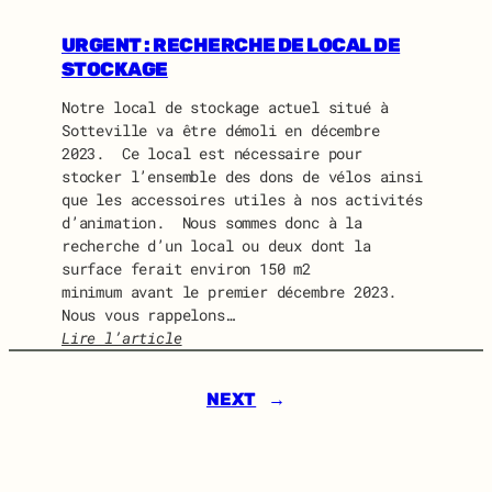
I
U
D
I
URGENT : RECHERCHE DE LOCAL DE
O
D
STOCKAGE
L
O
I
Notre local de stockage actuel situé à
N
N
Sotteville va être démoli en décembre
E
E
2023. Ce local est nécessaire pour
W
stocker l’ensemble des dons de vélos ainsi
S
que les accessoires utiles à nos activités
J
d’animation. Nous sommes donc à la
U
recherche d’un local ou deux dont la
I
surface ferait environ 150 m2
L
minimum avant le premier décembre 2023.
L
Nous vous rappelons…
E
Lire l’article
T
:
2
U
0
NEXT
→
R
2
G
4
E
N