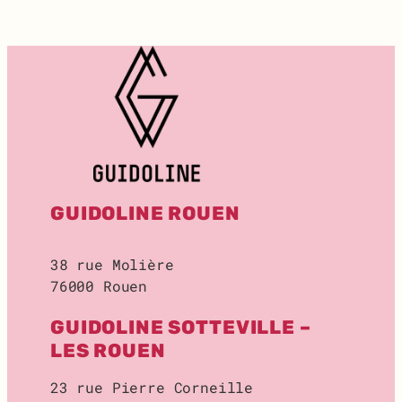
T
:
R
E
C
H
E
R
C
H
E
GUIDOLINE ROUEN
D
E
L
38 rue Molière
O
76000 Rouen
C
A
GUIDOLINE SOTTEVILLE –
L
D
LES ROUEN
E
S
23 rue Pierre Corneille
T