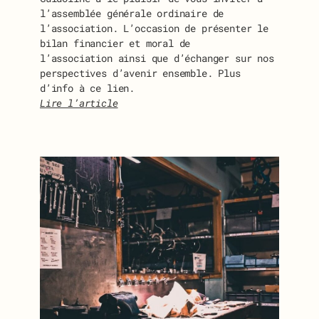
l’assemblée générale ordinaire de
l’association. L’occasion de présenter le
bilan financier et moral de
l’association ainsi que d’échanger sur nos
perspectives d’avenir ensemble. Plus
d’info à ce lien.
Lire l’article
:
I
N
V
I
T
A
T
I
O
N
À
L
’