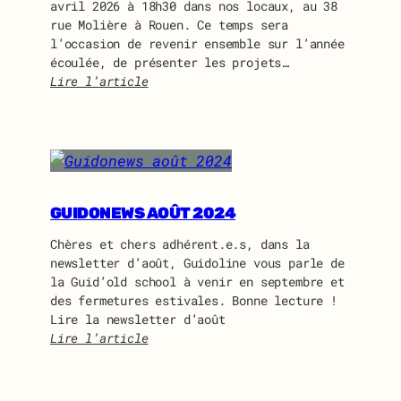
avril 2026 à 18h30 dans nos locaux, au 38
rue Molière à Rouen. Ce temps sera
l’occasion de revenir ensemble sur l’année
écoulée, de présenter les projets…
Lire l’article
:
A
s
s
e
m
b
GUIDONEWS AOÛT 2024
l
Chères et chers adhérent.e.s, dans la
é
newsletter d’août, Guidoline vous parle de
e
la Guid’old school à venir en septembre et
G
des fermetures estivales. Bonne lecture !
é
Lire la newsletter d’août
n
Lire l’article
é
:
r
G
a
u
l