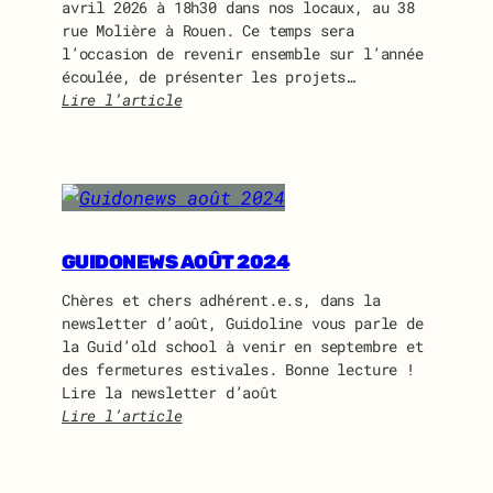
avril 2026 à 18h30 dans nos locaux, au 38
rue Molière à Rouen. Ce temps sera
l’occasion de revenir ensemble sur l’année
écoulée, de présenter les projets…
Lire l’article
:
A
s
s
e
m
b
GUIDONEWS AOÛT 2024
l
Chères et chers adhérent.e.s, dans la
é
newsletter d’août, Guidoline vous parle de
e
la Guid’old school à venir en septembre et
G
des fermetures estivales. Bonne lecture !
é
Lire la newsletter d’août
n
Lire l’article
é
:
r
G
a
u
l