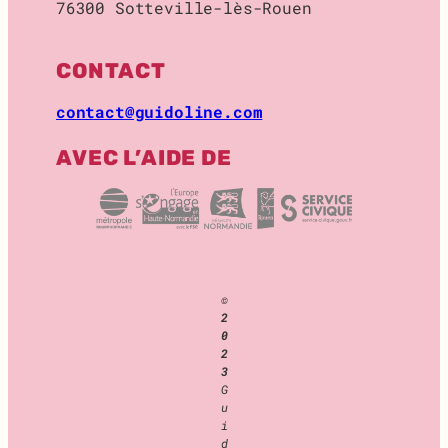
76300 Sotteville-lès-Rouen
O
C
K
CONTACT
A
G
contact@guidoline.com
E
AVEC L’AIDE DE
©
2
0
2
3
G
u
i
d