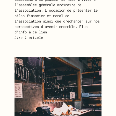
l’assemblée générale ordinaire de
l’association. L’occasion de présenter le
bilan financier et moral de
l’association ainsi que d’échanger sur nos
perspectives d’avenir ensemble. Plus
d’info à ce lien.
Lire l’article
:
I
N
V
I
T
A
T
I
O
N
À
L
’