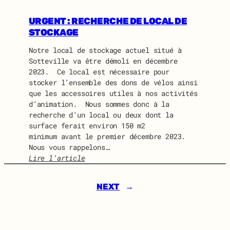
I
U
D
I
URGENT : RECHERCHE DE LOCAL DE
O
D
STOCKAGE
L
O
I
Notre local de stockage actuel situé à
N
N
Sotteville va être démoli en décembre
E
E
2023. Ce local est nécessaire pour
W
stocker l’ensemble des dons de vélos ainsi
S
que les accessoires utiles à nos activités
J
d’animation. Nous sommes donc à la
U
recherche d’un local ou deux dont la
I
surface ferait environ 150 m2
L
minimum avant le premier décembre 2023.
L
Nous vous rappelons…
E
Lire l’article
T
:
2
U
0
NEXT
→
R
2
G
4
E
N