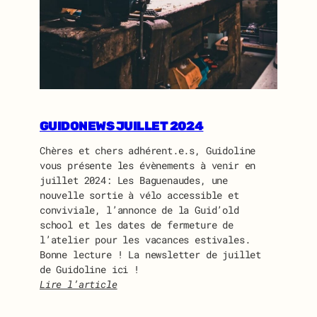
A
S
S
E
M
B
L
É
GUIDONEWS JUILLET 2024
E
G
Chères et chers adhérent.e.s, Guidoline
É
vous présente les évènements à venir en
N
juillet 2024: Les Baguenaudes, une
É
nouvelle sortie à vélo accessible et
R
conviviale, l’annonce de la Guid’old
A
school et les dates de fermeture de
L
l’atelier pour les vacances estivales.
E
Bonne lecture ! La newsletter de juillet
D
de Guidoline ici !
E
Lire l’article
G
:
U
G