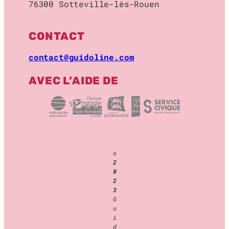
76300 Sotteville-lès-Rouen
O
C
K
CONTACT
A
G
contact@guidoline.com
E
AVEC L’AIDE DE
©
2
0
2
3
G
u
i
d