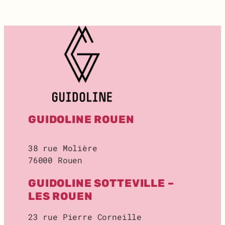
T
:
R
E
C
H
E
R
C
H
E
GUIDOLINE ROUEN
D
E
L
38 rue Molière
O
76000 Rouen
C
A
GUIDOLINE SOTTEVILLE –
L
D
LES ROUEN
E
S
23 rue Pierre Corneille
T