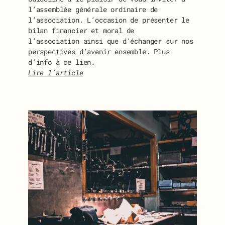
l’assemblée générale ordinaire de
l’association. L’occasion de présenter le
bilan financier et moral de
l’association ainsi que d’échanger sur nos
perspectives d’avenir ensemble. Plus
d’info à ce lien.
Lire l’article
:
I
N
V
I
T
A
T
I
O
N
À
L
’