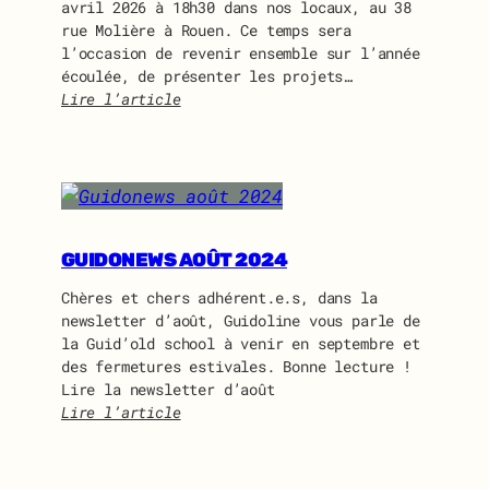
avril 2026 à 18h30 dans nos locaux, au 38
rue Molière à Rouen. Ce temps sera
l’occasion de revenir ensemble sur l’année
écoulée, de présenter les projets…
Lire l’article
:
A
s
s
e
m
b
GUIDONEWS AOÛT 2024
l
Chères et chers adhérent.e.s, dans la
é
newsletter d’août, Guidoline vous parle de
e
la Guid’old school à venir en septembre et
G
des fermetures estivales. Bonne lecture !
é
Lire la newsletter d’août
n
Lire l’article
é
:
r
G
a
u
l