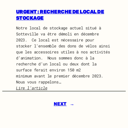
I
U
D
I
URGENT : RECHERCHE DE LOCAL DE
O
D
STOCKAGE
L
O
I
Notre local de stockage actuel situé à
N
N
Sotteville va être démoli en décembre
E
E
2023. Ce local est nécessaire pour
W
stocker l’ensemble des dons de vélos ainsi
S
que les accessoires utiles à nos activités
J
d’animation. Nous sommes donc à la
U
recherche d’un local ou deux dont la
I
surface ferait environ 150 m2
L
minimum avant le premier décembre 2023.
L
Nous vous rappelons…
E
Lire l’article
T
:
2
U
0
NEXT
→
R
2
G
4
E
N