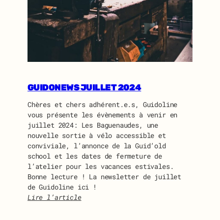
A
S
S
E
M
B
L
É
GUIDONEWS JUILLET 2024
E
G
Chères et chers adhérent.e.s, Guidoline
É
vous présente les évènements à venir en
N
juillet 2024: Les Baguenaudes, une
É
nouvelle sortie à vélo accessible et
R
conviviale, l’annonce de la Guid’old
A
school et les dates de fermeture de
L
l’atelier pour les vacances estivales.
E
Bonne lecture ! La newsletter de juillet
D
de Guidoline ici !
E
Lire l’article
G
:
U
G