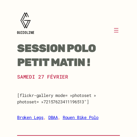
Aller
au
contenu
SESSION POLO
PETIT MATIN !
SAMEDI 27 FÉVRIER
[flickr-gallery mode= »photoset »
photoset= »72157623411196513″]
Broken Legs
, 
DBAA
, 
Rouen Bike Polo