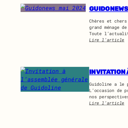
GUIDONEWS
Chères et chers
grand ménage de
Toute l’actuali
Lire l’article
:
G
u
i
INVITATION
d
o
n
Guidoline a le 
e
L’occasion de p
w
nos perspective
s
Lire l’article
m
:
a
I
i
n
2
v