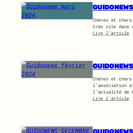
0
GUIDONEWS
i
2
t
4
a
Chères et chers
t
très vite dans 
i
Lire l’article
o
:
n
G
à
u
l
i
’
GUIDONEWS
d
a
o
s
n
Chères et chers
s
e
l’association e
e
w
l’actualité de 
m
s
Lire l’article
b
m
:
l
a
G
é
r
u
e
s
i
g
2
GUIDONEWS
d