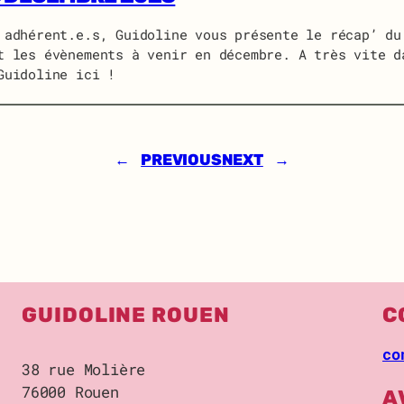
 adhérent.e.s, Guidoline vous présente le récap’ du
t les évènements à venir en décembre. A très vite d
Guidoline ici !
←
PREVIOUS
NEXT
→
GUIDOLINE ROUEN
C
co
38 rue Molière
76000 Rouen
A