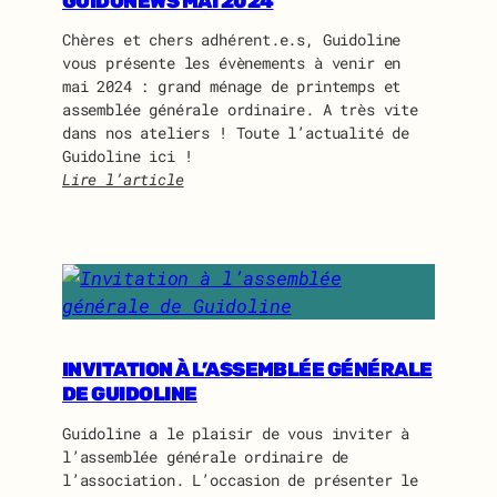
GUIDONEWS MAI 2024
Chères et chers adhérent.e.s, Guidoline
vous présente les évènements à venir en
mai 2024 : grand ménage de printemps et
assemblée générale ordinaire. A très vite
dans nos ateliers ! Toute l’actualité de
Guidoline ici !
Lire l’article
:
G
u
i
d
o
n
e
INVITATION À L’ASSEMBLÉE GÉNÉRALE
w
DE GUIDOLINE
s
Guidoline a le plaisir de vous inviter à
m
l’assemblée générale ordinaire de
a
l’association. L’occasion de présenter le
i