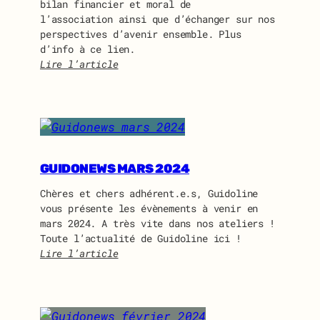
bilan financier et moral de
2
l’association ainsi que d’échanger sur nos
0
perspectives d’avenir ensemble. Plus
2
d’info à ce lien.
4
Lire l’article
:
I
n
v
i
t
a
GUIDONEWS MARS 2024
t
Chères et chers adhérent.e.s, Guidoline
i
vous présente les évènements à venir en
o
mars 2024. A très vite dans nos ateliers !
n
Toute l’actualité de Guidoline ici !
à
Lire l’article
l
:
’
G
a
u
s
i
s