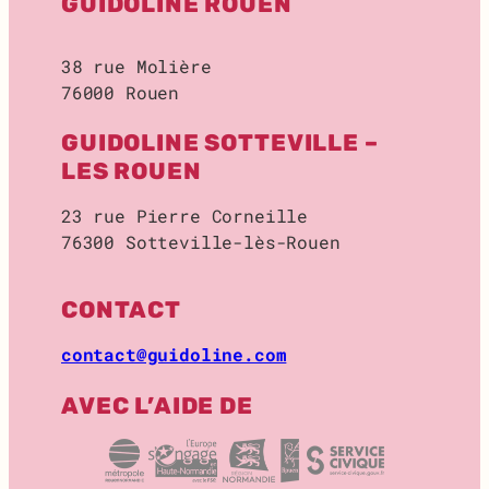
GUIDOLINE ROUEN
E
2
0
38 rue Molière
2
76000 Rouen
3
GUIDOLINE SOTTEVILLE –
LES ROUEN
23 rue Pierre Corneille
76300 Sotteville-lès-Rouen
CONTACT
contact@guidoline.com
AVEC L’AIDE DE