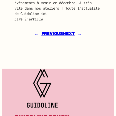
évènements à venir en décembre. A très
l
é
vite dans nos ateliers ! Toute l’actualité
i
v
de Guidoline ici !
n
r
Lire l’article
e
i
:
e
G
r
←
PREVIOUS
NEXT
→
U
2
I
0
D
2
O
4
N
E
W
S
D
E
C
E
M
B
R