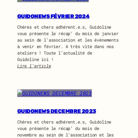
d
e
o
m
n
GUIDONEWS FÉVRIER 2024
b
e
l
Chères et chers adhérent.e.s, Guidoline
w
é
vous présente le récap’ du mois de janvier
s
e
au sein de l’association et les évènements
m
g
à venir en février. A très vite dans nos
a
é
ateliers ! Toute l’actualité de
r
n
Guidoline ici !
s
é
Lire l’article
2
r
:
0
a
G
2
l
u
4
e
i
d
d
e
o
G
n
GUIDONEWS DECEMBRE 2023
u
e
Chères et chers adhérent.e.s, Guidoline
i
w
vous présente le récap’ du mois de
d
s
novembre au sein de l’association et les
o
f