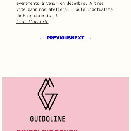
évènements à venir en décembre. A très
l
é
vite dans nos ateliers ! Toute l’actualité
i
v
de Guidoline ici !
n
r
Lire l’article
e
i
:
e
G
r
←
PREVIOUS
NEXT
→
U
2
I
0
D
2
O
4
N
E
W
S
D
E
C
E
M
B
R