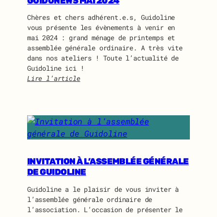
GUIDONEWS MAI 2024
Chères et chers adhérent.e.s, Guidoline
vous présente les évènements à venir en
mai 2024 : grand ménage de printemps et
assemblée générale ordinaire. A très vite
dans nos ateliers ! Toute l’actualité de
Guidoline ici !
Lire l’article
:
G
u
i
d
o
n
e
INVITATION À L’ASSEMBLÉE GÉNÉRALE
w
DE GUIDOLINE
s
Guidoline a le plaisir de vous inviter à
m
l’assemblée générale ordinaire de
a
l’association. L’occasion de présenter le
i