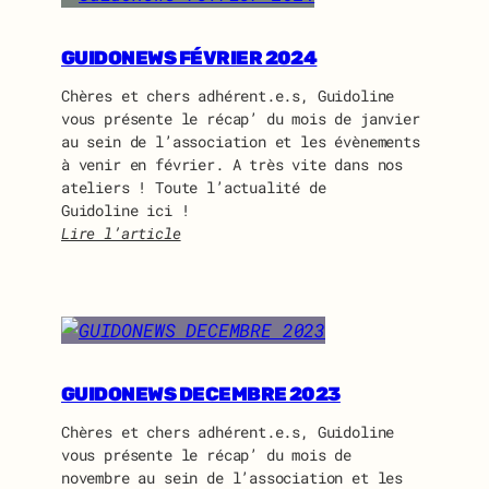
d
e
o
m
n
GUIDONEWS FÉVRIER 2024
b
e
l
Chères et chers adhérent.e.s, Guidoline
w
é
vous présente le récap’ du mois de janvier
s
e
au sein de l’association et les évènements
m
g
à venir en février. A très vite dans nos
a
é
ateliers ! Toute l’actualité de
r
n
Guidoline ici !
s
é
Lire l’article
2
r
:
0
a
G
2
l
u
4
e
i
d
d
e
o
G
n
GUIDONEWS DECEMBRE 2023
u
e
Chères et chers adhérent.e.s, Guidoline
i
w
vous présente le récap’ du mois de
d
s
novembre au sein de l’association et les
o
f