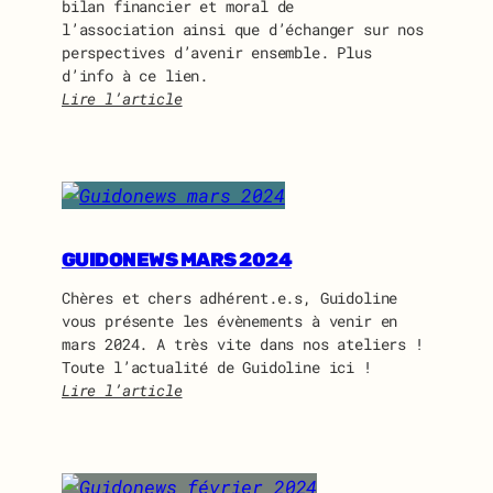
bilan financier et moral de
2
l’association ainsi que d’échanger sur nos
0
perspectives d’avenir ensemble. Plus
2
d’info à ce lien.
4
Lire l’article
:
I
n
v
i
t
a
GUIDONEWS MARS 2024
t
Chères et chers adhérent.e.s, Guidoline
i
vous présente les évènements à venir en
o
mars 2024. A très vite dans nos ateliers !
n
Toute l’actualité de Guidoline ici !
à
Lire l’article
l
:
’
G
a
u
s
i
s