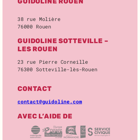
GUIDOLINE ROUEN
E
2
0
38 rue Molière
2
76000 Rouen
3
GUIDOLINE SOTTEVILLE –
LES ROUEN
23 rue Pierre Corneille
76300 Sotteville-lès-Rouen
CONTACT
contact@guidoline.com
AVEC L’AIDE DE