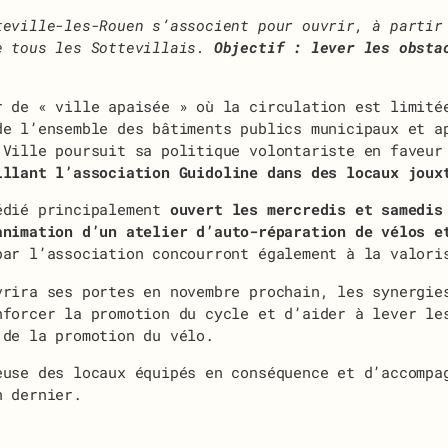
eville-les-Rouen s’associent pour ouvrir, à partir
e tous les Sottevillais.
Objectif : lever les obsta
r de « ville apaisée » où la circulation est limité
de l’ensemble des bâtiments publics municipaux et a
 Ville poursuit sa politique volontariste en faveur
illant l’association Guidoline dans des locaux joux
édié principalement
ouvert les mercredis et samedis
animation d’un atelier d’auto-réparation de vélos e
par l’association concourront également à la valori
vrira ses portes en novembre prochain, les synergie
nforcer la promotion du cycle et d’aider à lever le
 de la promotion du vélo.
euse des locaux équipés en conséquence et d’accompa
n dernier.