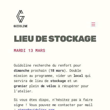
Aller
au
contenu
LIEU DE STOCKAGE
MARDI 13 MARS
Guidoline recherche du renfort pour
dimanche
prochain (
18 mars
). Double
mission au programme, vider un
local
qui
servira de lieu de
stockage
et un
grenier
plein
de vélos
à récupérer pour
l’atelier.
Si vous êtes dispo, n’hésitez pas à faire
signe ! Vous pouvez me contacter par mail
:
simon@guidoline.com